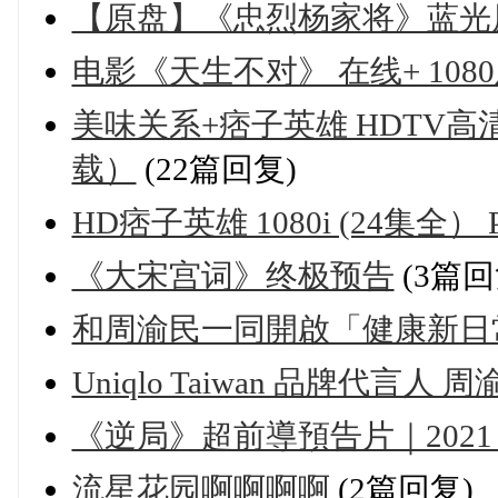
【原盘】《忠烈杨家将》蓝光原盘
电影《天生不对》 在线+ 108
美味关系+痞子英雄 HDTV高
载）
(22篇回复)
HD痞子英雄 1080i (24集全）
《大宋宫词》终极预告
(3篇回
和周渝民一同開啟「健康新日常」-un
Uniqlo Taiwan 品牌代言人
《逆局》超前導預告片｜2021
流星花园啊啊啊啊
(2篇回复)