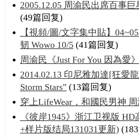
2005.12.05 周渝民出席百
(49篇回复)
【視頻/圖/文字集中貼】04~05
韧 Wowo 10/5
(41篇回复)
周渝民《Just For You 因
2014.02.13 印尼雅加達[狂愛龍卷風
Storm Stars”
(13篇回复)
穿上LifeWear，和國民男神
《彼岸1945》浙江卫视版 HD高
+样片版结局131031更新)
(18