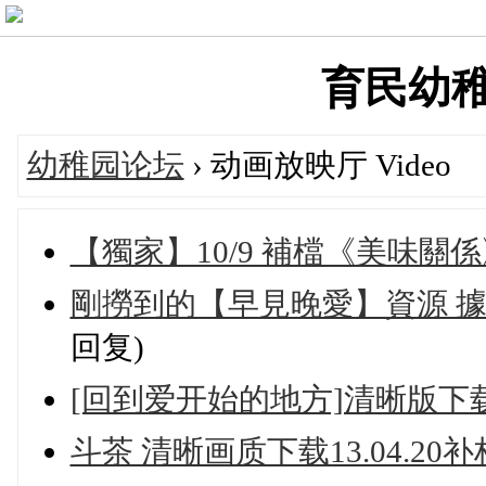
育民幼稚園'
幼稚园论坛
› 动画放映厅 Video
【獨家】10/9 補檔《美味關
剛撈到的【早見晚愛】資源 據說是[
回复)
[回到爱开始的地方]清晰版下载1.5
斗茶 清晰画质下载13.04.20