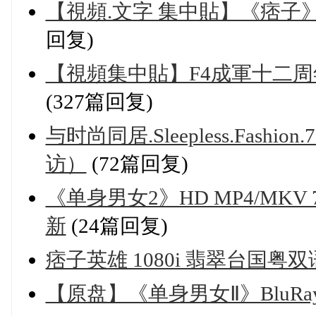
【視頻.文字 集中貼】《痞子》剪輯
回复)
【視頻集中貼】F4成軍十二周年~百度
(327篇回复)
与时尚同居.Sleepless.Fashi
访）
(72篇回复)
《单身男女2》HD MP4/MKV 72
新
(24篇回复)
痞子英雄 1080i 翡翠台国粤双语
【原盘】《单身男女Ⅱ》BluRay