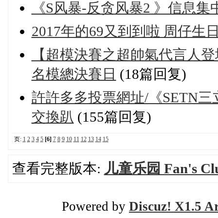
《S风暴-反贪风暴2 》信息集中
2017年的69又到到啦 周仔生
【超模決賽之超帥氣代言人登場】周渝民
名模總決賽日
(18篇回复)
許許多多投票網址/《SETN
交換趴
(155篇回复)
页:
1
2
3
4
5
[6]
7
8
9
10
11
12
13
14
15
查看完整版本:
儿童乐园 Fan's Cl
Powered by
Discuz! X1.5 A