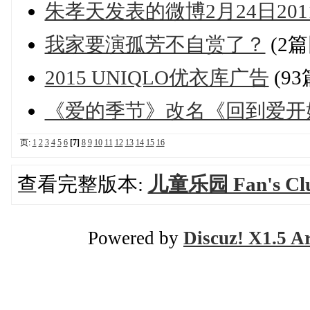
朱孝天发表的微博2月24日201
我家要演孤芳不自赏了？
(2篇
2015 UNIQLO优衣库广告
(9
《爱的季节》改名《回到爱开
页:
1
2
3
4
5
6
[7]
8
9
10
11
12
13
14
15
16
查看完整版本:
儿童乐园 Fan's Cl
Powered by
Discuz! X1.5 A