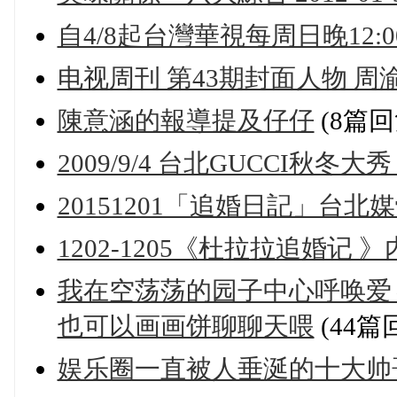
自4/8起台灣華視每周日晚12:
电视周刊 第43期封面人物 周
陳意涵的報導提及仔仔
(8篇回
2009/9/4 台北GUCCI秋冬
20151201「追婚日記」台北
1202-1205《杜拉拉追婚记
我在空荡荡的园子中心呼唤爱
也可以画画饼聊聊天喂
(44篇
娱乐圈一直被人垂涎的十大帅