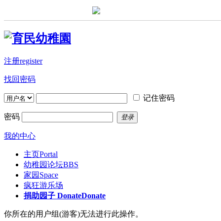
注册register
找回密码
记住密码
密码
登录
我的中心
主页
Portal
幼稚园论坛
BBS
家园
Space
疯狂游乐场
捐助园子 Donate
Donate
你所在的用户组(游客)无法进行此操作。