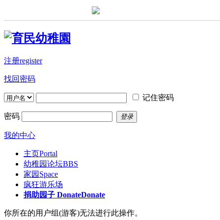
注册register
找回密码
记住密码
密码
登录
我的中心
主页
Portal
幼稚园论坛
BBS
家园
Space
疯狂游乐场
捐助园子 Donate
Donate
你所在的用户组(游客)无法进行此操作。