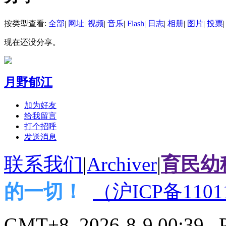
按类型查看:
全部
|
网址
|
视频
|
音乐
|
Flash
|
日志
|
相册
|
图片
|
投票
|
现在还没分享。
月野郁江
加为好友
给我留言
打个招呼
发送消息
联系我们
|
Archiver
|
育民幼
的一切！
（沪ICP备1101
GMT+8, 2026-8-9 00:39
, 